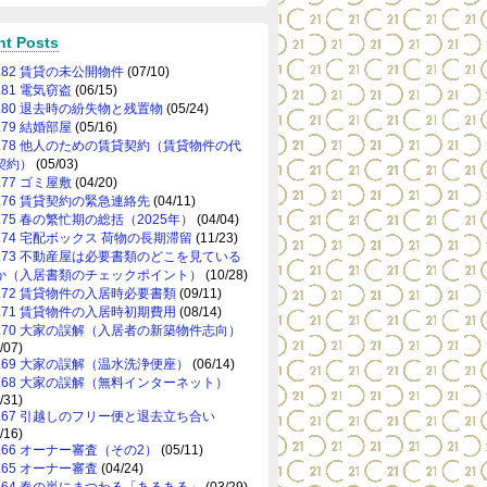
nt Posts
o.82 賃貸の未公開物件
(07/10)
.81 電気窃盗
(06/15)
o.80 退去時の紛失物と残置物
(05/24)
.79 結婚部屋
(05/16)
o.78 他人のための賃貸契約（賃貸物件の代
契約）
(05/03)
.77 ゴミ屋敷
(04/20)
o.76 賃貸契約の緊急連絡先
(04/11)
o.75 春の繁忙期の総括（2025年）
(04/04)
o.74 宅配ボックス 荷物の長期滞留
(11/23)
o.73 不動産屋は必要書類のどこを見ている
か（入居書類のチェックポイント）
(10/28)
o.72 賃貸物件の入居時必要書類
(09/11)
o.71 賃貸物件の入居時初期費用
(08/14)
o.70 大家の誤解（入居者の新築物件志向）
/07)
o.69 大家の誤解（温水洗浄便座）
(06/14)
o.68 大家の誤解（無料インターネット）
/31)
o.67 引越しのフリー便と退去立ち合い
/16)
o.66 オーナー審査（その2）
(05/11)
o.65 オーナー審査
(04/24)
o.64 春の嵐にまつわる「あるある」
(03/29)