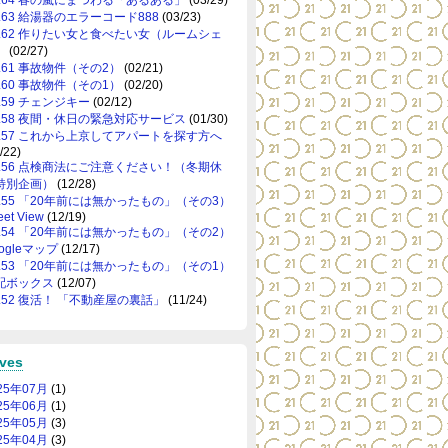
o.63 給湯器のエラーコード888
(03/23)
o.62 作りたい女と食べたい女（ルームシェ
）
(02/27)
o.61 事故物件（その2）
(02/21)
o.60 事故物件（その1）
(02/20)
o.59 チェンジキー
(02/12)
o.58 夜間・休日の緊急対応サービス
(01/30)
o.57 これから上京してアパートを探す方へ
/22)
o.56 点検商法にご注意ください！（冬期休
特別企画）
(12/28)
o.55 「20年前には無かったもの」（その3）
eet View
(12/19)
o.54 「20年前には無かったもの」（その2）
ogleマップ
(12/17)
o.53 「20年前には無かったもの」（その1）
配ボックス
(12/07)
o.52 復活！ 「不動産屋の裏話」
(11/24)
ives
25年07月
(1)
25年06月
(1)
25年05月
(3)
25年04月
(3)