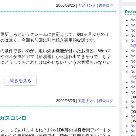
2000/08/25 |
固定リンク
|
過去ログ
Rece
N
No
N
更新しろというクレームにお応えして、約1ヶ月ぶりのリ
No
ものは無く、今回も前回に引き続き実用的な話です。
N
理
の条件で多いのが、追い炊き機能が付いたお風呂。Webマ
No
N
垢や汚れが風呂ガマ（給湯器）から流れ出てきそうで、ちょ
N
対にどうしてもこれだけは外せないというお客様もかなりい
N
N
の
続きを見る
N
N
N
(08
2000/08/25 |
固定リンク
|
過去ログ
N
N
(05
N
）ガスコンロ
(05
N
」ってありますよね？1Kや1DK等の単身者用アパートを
N
客様からの要望が強い設備です。確かに料理を作る人にとっ
N