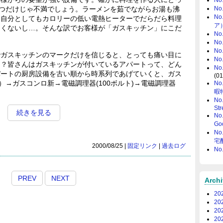
とつだけじゃ不満でしょう。ラーメンを茹でながらお湯も沸
N
N
、自分としてもカロリーの低い電熱ヒーターでだらだら料理
ア
たくないし…。そんな訳でお客様が「ガスキッチン」にこだ
N
N
N
ガスキッチンのマークだけを信じると、とっても痛い目に
N
て？皆さんはガスキッチンが付いているアパートって、どん
N
パートの厨房設備を古い順から時系列であげていくと、ガス
(01
）→ガスコンロ新→電磁調理器(100ボルト)→電磁調理器
N
暇
N
Str
続きを見る
N
Go
N
宅
2000/08/25 |
固定リンク
|
過去ログ
N
PREV
NEXT
Arch
20
20
20
20