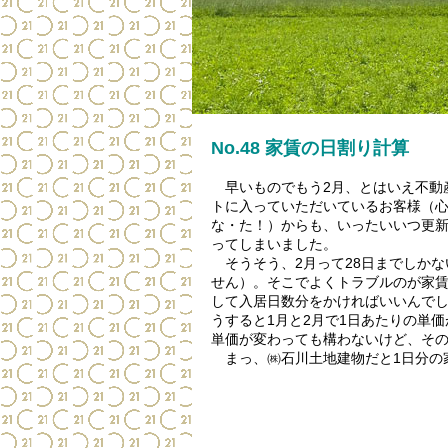
No.48 家賃の日割り計算
早いものでもう2月、とはいえ不動
トに入っていただいているお客様（
な・た！）からも、いったいいつ更新
ってしまいました。
そうそう、2月って28日までしかな
せん）。そこでよくトラブルのが家賃
して入居日数分をかければいいんで
うすると1月と2月で1日あたりの単
単価が変わっても構わないけど、その
まっ、㈱石川土地建物だと1日分の