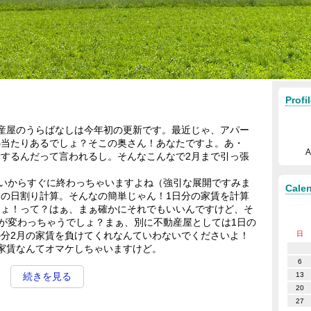
Profi
産屋のうらばなしは今年初の更新です。最近じゃ、アパー
心当たりあるでしょ？そこの奥さん！あなたですよ。あ・
するんだって言われるし。そんなこんなで2月まで引っ張
いからすぐに終わっちゃいますよね（強引な展開ですみま
Cale
の日割り計算。そんなの簡単じゃん！1日分の家賃を計算
しょ！って？はぁ、まぁ確かにそれでもいいんですけど、そ
価が変わっちゃうでしょ？まぁ、別に不動産屋としては1日の
分2月の家賃を負けてくれなんていわないでくださいよ！
日
家賃なんてオマケしちゃいますけど。
6
13
続きを見る
20
27