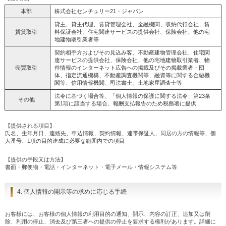
本部
株式会社センチュリー21・ジャパン
貸主、貸主代理、賃貸管理会社、金融機関、収納代行会社、賃
賃貸取引
料保証会社、住宅関連サービスの提供会社、保険会社、他の宅
地建物取引業者等
契約相手方およびその見込み客、不動産建物管理会社、住宅関
連サービスの提供会社、保険会社、他の宅地建物取引業者、物
売買取引
件情報のインターネット広告への掲載及びその掲載業者・団
体、指定流通機構、不動産調査機関等、融資等に関する金融機
関等、信用情報機関、司法書士、土地家屋調査士等
法令に基づく場合等、「個人情報の保護に関する法令」第23条
その他
第1項に該当する場合、報酬支払報告のため税務署に提供
【提供される項目】
氏名、生年月日、連絡先、申込情報、契約情報、連帯保証人、同居の方の情報等、個
人番号、1項の目的達成に必要な範囲内での項目
【提供の手段又は方法】
書面・郵便物・電話・インターネット・電子メール・情報システム等
4. 個人情報の開示等の求めに応じる手続
お客様には、お客様の個人情報の利用目的の通知、開示、内容の訂正、追加又は削
除、利用の停止、消去及び第三者への提供の停止を要求する権利があります。詳細に