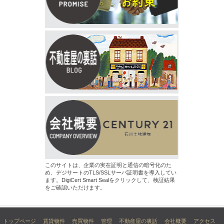
このサイトは、企業の実在証明と通信の暗号化のた
め、デジサートのTLS/SSLサーバ証明書を導入してい
ます。DigiCert Smart Sealをクリックして、検証結果
をご確認いただけます。
トップページ
賃貸物件
売買物件
管理
不動産屋の裏話
会社概要
アクセス