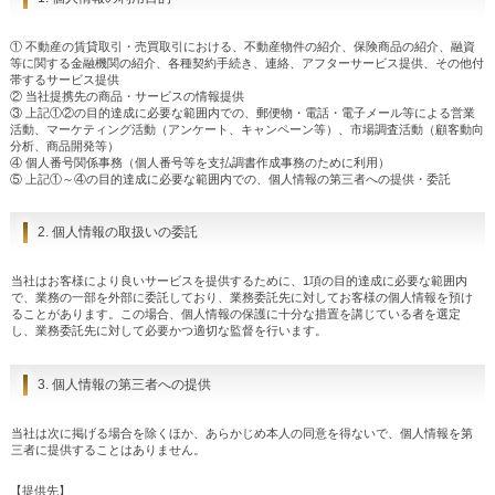
① 不動産の賃貸取引・売買取引における、不動産物件の紹介、保険商品の紹介、融資
等に関する金融機関の紹介、各種契約手続き、連絡、アフターサービス提供、その他付
帯するサービス提供
② 当社提携先の商品・サービスの情報提供
③ 上記①②の目的達成に必要な範囲内での、郵便物・電話・電子メール等による営業
活動、マーケティング活動（アンケート、キャンペーン等）、市場調査活動（顧客動向
分析、商品開発等）
④ 個人番号関係事務（個人番号等を支払調書作成事務のために利用）
⑤ 上記①～④の目的達成に必要な範囲内での、個人情報の第三者への提供・委託
2. 個人情報の取扱いの委託
当社はお客様により良いサービスを提供するために、1項の目的達成に必要な範囲内
で、業務の一部を外部に委託しており、業務委託先に対してお客様の個人情報を預け
ることがあります。この場合、個人情報の保護に十分な措置を講じている者を選定
し、業務委託先に対して必要かつ適切な監督を行います。
3. 個人情報の第三者への提供
当社は次に掲げる場合を除くほか、あらかじめ本人の同意を得ないで、個人情報を第
三者に提供することはありません。
【提供先】