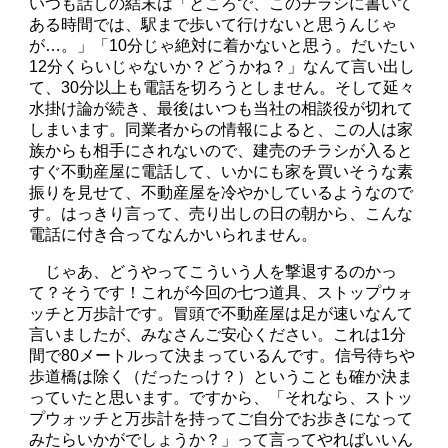
いつも話しの結末は「ところで、このチラシに書いて
ある時間では、駅まで歩いて行けないと思うんじゃ
が…。」「10分じゃ絶対に着かないと思う。だいたい
12分くらいじゃないか？どうかね？」なんて言い出し
て、30分以上も電話を切ろうとしません。そして延々
水掛け論が続き、最後はいつも当社の相談役が切れて
しまいます。同業者からの情報によると、この人は家
族からも相手にされないので、建売のチラシが入ると
すぐ不動産屋に電話して、いかにも家を買いそうな素
振りを見せて、不動産屋を冷やかしているようなので
す。はっきり言って、売り出しの日の朝から、こんな
電話に付き合ってなんかいられません。
じゃあ、どうやってこういう人を撃退するのかっ
て？そうです！これが今回の七つ道具、ストップウォ
ッチと万歩計です。冒頭で不動産屋は足が速いなんて
言いましたが、みなさんご安心ください。これは1分
間で80メートルって決まっているんです。信号待ちや
歩道橋は除く（だったっけ？）ということも確か決ま
っていたと思います。ですから、「それなら、ストッ
プウォッチと万歩計を持ってご自分でお歩きになって
みたらいかがでしょうか？」って言ってやればいいん