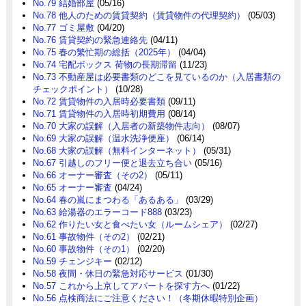
No.79 結婚部屋
(05/16)
No.78 他人のための賃貸契約（賃貸物件の代理契約）
(05/03)
No.77 ゴミ屋敷
(04/20)
No.76 賃貸契約の緊急連絡先
(04/11)
No.75 春の繁忙期の総括（2025年）
(04/04)
No.74 宅配ボックス 荷物の長期滞留
(11/23)
No.73 不動産屋は必要書類のどこを見ているのか（入居書類の
チェックポイント）
(10/28)
No.72 賃貸物件の入居時必要書類
(09/11)
No.71 賃貸物件の入居時初期費用
(08/14)
No.70 大家の誤解（入居者の新築物件志向）
(08/07)
No.69 大家の誤解（温水洗浄便座）
(06/14)
No.68 大家の誤解（無料インターネット）
(05/31)
No.67 引越しのフリー便と退去立ち合い
(05/16)
No.66 オーナー審査（その2）
(05/11)
No.65 オーナー審査
(04/24)
No.64 春の嵐にまつわる「あるある」
(03/29)
No.63 給湯器のエラーコード888
(03/23)
No.62 作りたい女と食べたい女（ルームシェア）
(02/27)
No.61 事故物件（その2）
(02/21)
No.60 事故物件（その1）
(02/20)
No.59 チェンジキー
(02/12)
No.58 夜間・休日の緊急対応サービス
(01/30)
No.57 これから上京してアパートを探す方へ
(01/22)
No.56 点検商法にご注意ください！（冬期休暇特別企画）