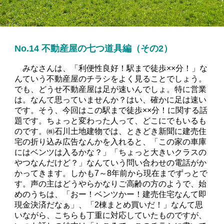
No.14 不動産屋の七つ道具編（その2）
みなさんは、「利便性良好！駅まで徒歩××分！」な
んていう不動産屋のチラシをよく見ることでしょう。
でも、どうせ不動産屋は足が速いんでしょ。特に営業
は。なんて思っていませんか？はい、確かに足は速い
です。そう、今回はこの駅まで徒歩××分！に関する話
題です。ちょっと変わった人って、どこにでもいるも
のです。㈱石川土地建物では、ときどき新聞に建売住
宅の折り込み広告なんかを入れると、「この家の車庫
にはベンツは入るかな？」「ちょっと大きいクラスの
やつなんだけど？」なんていう問い合わせの電話がか
かってきます。しかも7～8年前から現在までずっとで
す。声の主はどうやらかなりご高齢の方のようで、始
めのうちは、「おー！ベンツかー！建売住宅なんて即
現金決済だなぁ」、「2棟まとめ買いだ！」なんて思
いながら、こちらも丁重に対応していたものですが、